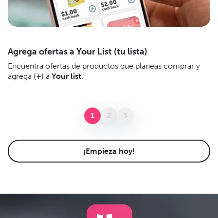
Agrega ofertas a Your List (tu lista)
C
Encuentra ofertas de productos que planeas comprar y
Co
agrega (+) a
Your list
.
1
2
3
¡Empieza hoy!